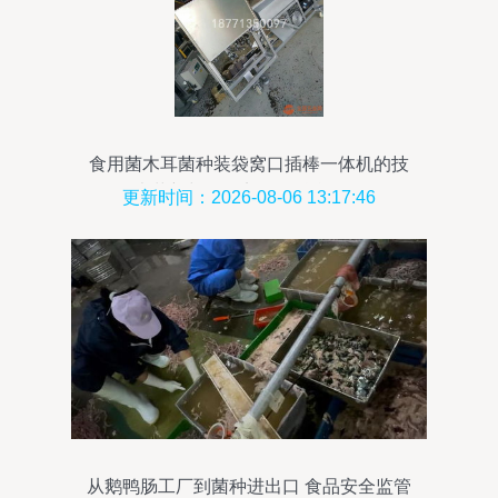
食用菌木耳菌种装袋窝口插棒一体机的技
术革新与国际贸易的融合发展
更新时间：2026-08-06 13:17:46
从鹅鸭肠工厂到菌种进出口 食品安全监管