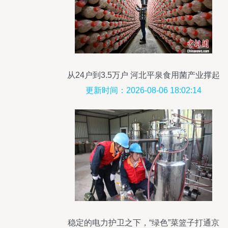
从24户到3.5万户 河北平泉食用菌产业撑起
农民致富伞—食用菌菌种进出口成果与影
更新时间：2026-08-06 18:02:14
响分析
稳定的电力护卫之下，“绿色”菜篮子打通京