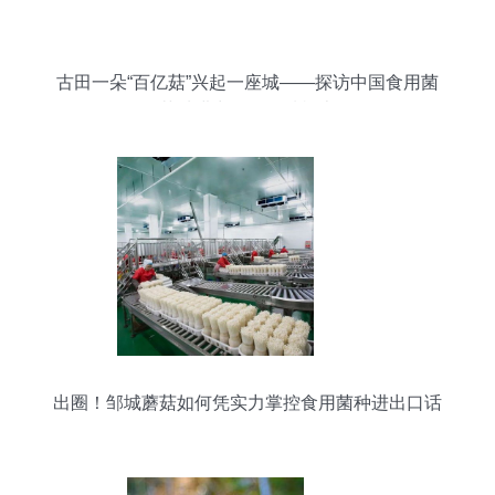
古田一朵“百亿菇”兴起一座城——探访中国食用菌
菌种进出口的县域样本
出圈！邹城蘑菇如何凭实力掌控食用菌种进出口话
语权